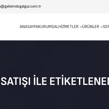
o@gelisimdogalgaz.com.tr
ANASAYFA
KURUMSAL
HIZMETLER
ÜRÜNLER
SE
SATIŞI ILE ETIKETLE