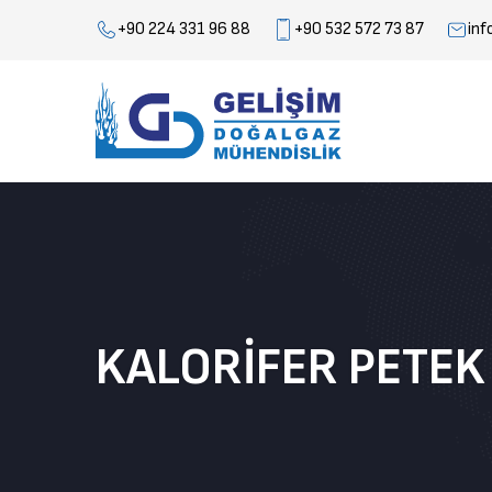
+90 224 331 96 88
+90 532 572 73 87
inf
KALORIFER PETEK 