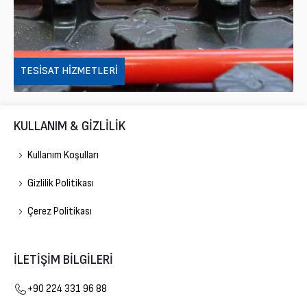
TESISAT HIZMETLERI
KULLANIM & GİZLİLİK
Kullanım Koşulları
Gizlilik Politikası
Çerez Politikası
İLETİŞİM BİLGİLERİ
Gelişim Doğalgaz
+90 224 331 96 88