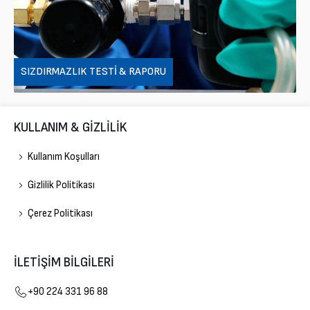
SIZDIRMAZLIK TESTI & RAPORU
KULLANIM & GİZLİLİK
Kullanım Koşulları
Gizlilik Politikası
Çerez Politikası
İLETİŞİM BİLGİLERİ
Gelişim Doğalgaz
+90 224 331 96 88