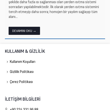
şekilde daha fazla ısı sağlanması olan yerden ısıtma sistemi
sonradan yapılabilmektedir. İlk olarak yerden ısıtma sistemini
tercih etmeyip daha sonra; homojen bir yayılım sağlayıp tüm
alanı...
DEVAMINI OKU →
KULLANIM & GİZLİLİK
Kullanım Koşulları
Gizlilik Politikası
Çerez Politikası
İLETİŞİM BİLGİLERİ
Gelişim Doğalgaz
+90 224 331 96 88