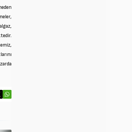
meden
meler,
algaz,
tedir.
kemiz,
arını
zarda