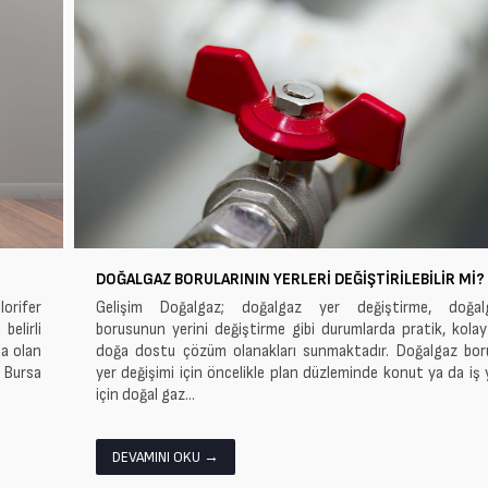
DOĞALGAZ BORULARININ YERLERI DEĞIŞTIRILEBILIR MI?
lorifer
Gelişim Doğalgaz; doğalgaz yer değiştirme, doğal
belirli
borusunun yerini değiştirme gibi durumlarda pratik, kola
ta olan
doğa dostu çözüm olanakları sunmaktadır. Doğalgaz bor
r Bursa
yer değişimi için öncelikle plan düzleminde konut ya da iş 
için doğal gaz...
DEVAMINI OKU →