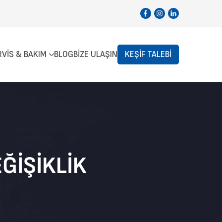
RVIS & BAKIM
BLOG
BIZE ULAŞIN
KEŞIF TALEBI
ĞIŞIKLIK