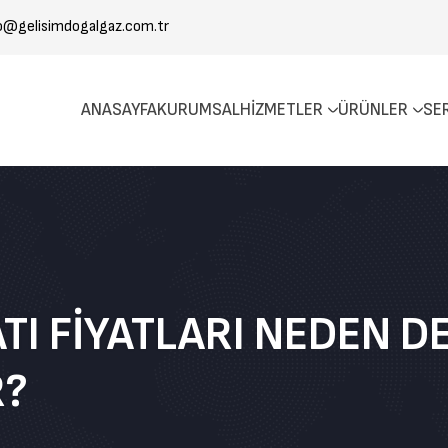
o@gelisimdogalgaz.com.tr
ANASAYFA
KURUMSAL
HIZMETLER
ÜRÜNLER
SE
I FIYATLARI NEDEN DE
R?