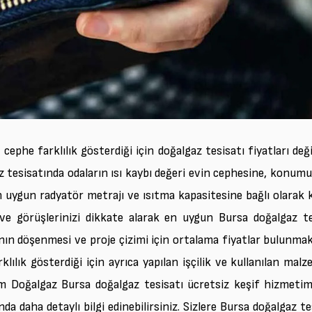
phe farklılık gösterdiği için doğalgaz tesisatı fiyatları deği
az tesisatında odaların ısı kaybı değeri evin cephesine, konum
n uygun radyatör metrajı ve ısıtma kapasitesine bağlı olarak
 ve görüşlerinizi dikkate alarak en uygun Bursa doğalgaz t
ının döşenmesi ve proje çizimi için ortalama fiyatlar bulunmak
lılık gösterdiği için ayrıca yapılan işçilik ve kullanılan mal
im Doğalgaz Bursa doğalgaz tesisatı ücretsiz keşif hizmeti
nda daha detaylı bilgi edinebilirsiniz. Sizlere Bursa doğalgaz te