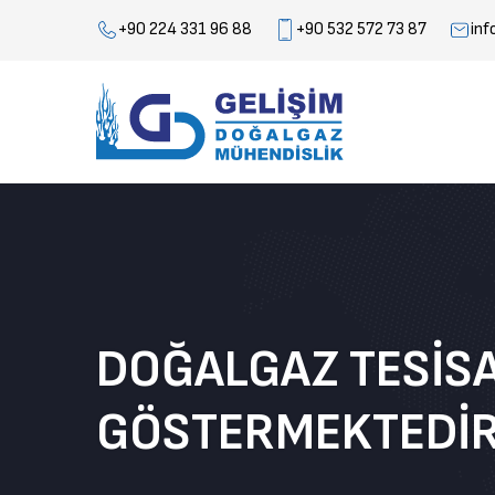
+90 224 331 96 88
+90 532 572 73 87
inf
DOĞALGAZ TESISAT
GÖSTERMEKTEDI