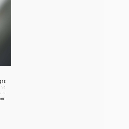
gaz
y ve
usu
yeri