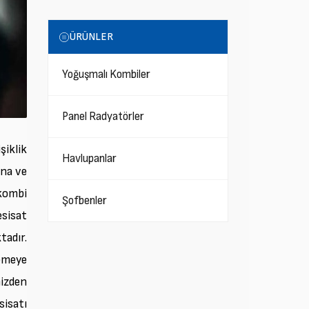
ÜRÜNLER
Yoğuşmalı Kombiler
Panel Radyatörler
şiklik
Havlupanlar
una ve
 kombi
Şofbenler
esisat
tadır.
zemeye
mizden
sisatı