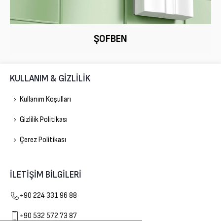
ŞOFBEN
KULLANIM & GİZLİLİK
Kullanım Koşulları
Gizlilik Politikası
Çerez Politikası
İLETİŞİM BİLGİLERİ
Gelişim Doğalgaz
+90 224 331 96 88
+90 532 572 73 87