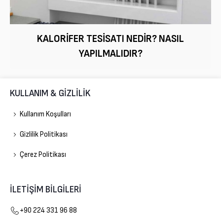
KALORIFER TESISATI NEDIR? NASIL
YAPILMALIDIR?
KULLANIM & GİZLİLİK
Kullanım Koşulları
Gizlilik Politikası
Çerez Politikası
İLETİŞİM BİLGİLERİ
Gelişim Doğalgaz
+90 224 331 96 88