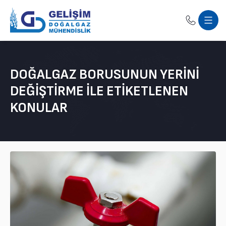
DOĞALGAZ BORUSUNUN YERINI
DEĞIŞTIRME ILE ETIKETLENEN
KONULAR