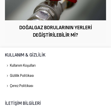
DOĞALGAZ BORULARININ YERLERI
DEĞIŞTIRILEBILIR MI?
KULLANIM & GİZLİLİK
Kullanım Koşulları
Gizlilik Politikası
Çerez Politikası
İLETİŞİM BİLGİLERİ
Gelişim Doğalgaz