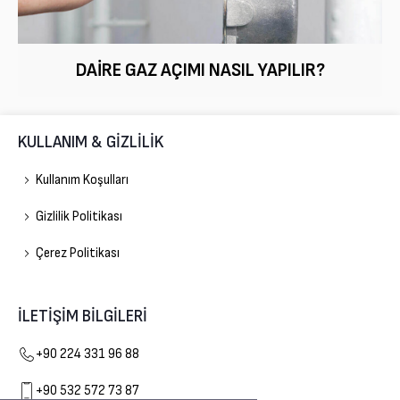
DAIRE GAZ AÇIMI NASIL YAPILIR?
KULLANIM & GİZLİLİK
Kullanım Koşulları
Gizlilik Politikası
Çerez Politikası
İLETİŞİM BİLGİLERİ
Gelişim Doğalgaz
+90 224 331 96 88
+90 532 572 73 87