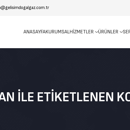
o@gelisimdogalgaz.com.tr
ANASAYFA
KURUMSAL
HIZMETLER
ÜRÜNLER
SE
N ILE ETIKETLENEN 