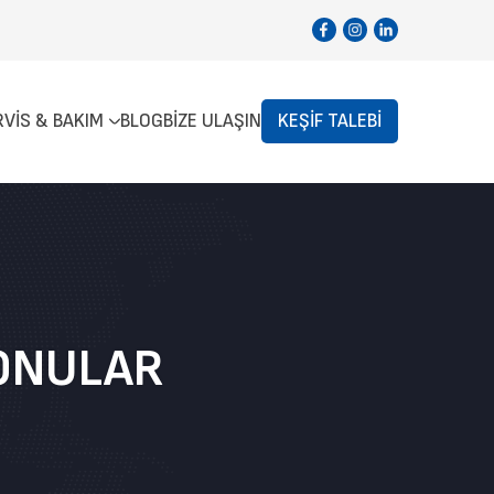
RVIS & BAKIM
BLOG
BIZE ULAŞIN
KEŞIF TALEBI
KONULAR