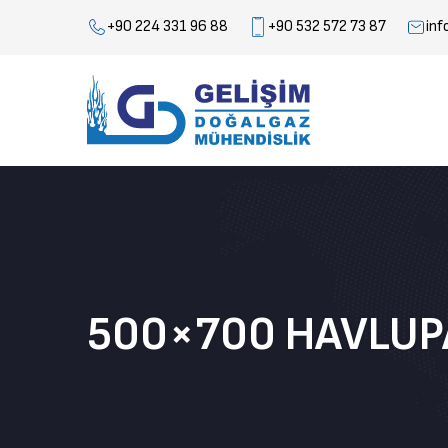
+90 224 331 96 88
+90 532 572 73 87
inf
500×700 HAVLUPA