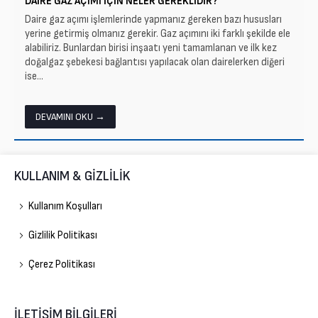
DAIRE GAZ AÇIMI İÇIN NELER GEREKLIDIR?
Daire gaz açımı işlemlerinde yapmanız gereken bazı hususları
yerine getirmiş olmanız gerekir. Gaz açımını iki farklı şekilde ele
alabiliriz. Bunlardan birisi inşaatı yeni tamamlanan ve ilk kez
doğalgaz şebekesi bağlantısı yapılacak olan dairelerken diğeri
ise...
DEVAMINI OKU →
KULLANIM & GİZLİLİK
Kullanım Koşulları
Gizlilik Politikası
Çerez Politikası
İLETİŞİM BİLGİLERİ
Gelişim Doğalgaz